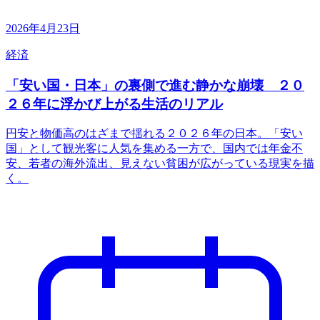
2026年4月23日
経済
「安い国・日本」の裏側で進む静かな崩壊 ２０
２６年に浮かび上がる生活のリアル
円安と物価高のはざまで揺れる２０２６年の日本。「安い
国」として観光客に人気を集める一方で、国内では年金不
安、若者の海外流出、見えない貧困が広がっている現実を描
く。