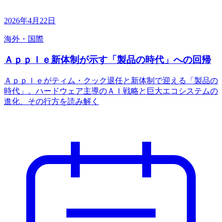
2026年4月22日
海外・国際
Ａｐｐｌｅ新体制が示す「製品の時代」への回帰
Ａｐｐｌｅがティム・クック退任と新体制で迎える「製品の
時代」。ハードウェア主導のＡＩ戦略と巨大エコシステムの
進化、その行方を読み解く