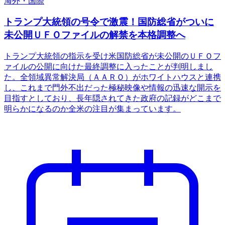
海外・国際
トランプ大統領の号令で激震！国防総省がついに
未公開ＵＦＯファイルの解禁を本格調整へ
トランプ大統領の指示を受け米国防総省が未公開のＵＦＯフ
ァイルの公開に向けた最終調整に入ったことが判明しまし
た。全領域異常解決局（ＡＡＲＯ）がホワイトハウスと連携
し、これまで門外不出だった極秘映像や情報の迅速な開示を
目指すとしており、長年隠されてきた政府の記録がどこまで
明らかになるのか全米の注目が集まっています。