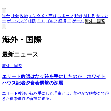
総合
社会
政治
エンタメ・芸能
スポーツ
野球
ＭＬＢ
サッカ
ー
ボクシング
相撲
Ｆ１
ゴルフ
経済
IT
ゲーム
海外・国際
海外・国際
最新ニュース
海外・国際
エリート教師はなぜ銃を手にしたのか ホワイト
ハウス記者夕食会襲撃の深層
エリート教師が銃を手にした理由とは。華やかな晩餐会で起
きた衝撃事件の背景に迫る。