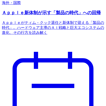
海外・国際
Ａｐｐｌｅ新体制が示す「製品の時代」への回帰
Ａｐｐｌｅがティム・クック退任と新体制で迎える「製品の
時代」。ハードウェア主導のＡＩ戦略と巨大エコシステムの
進化、その行方を読み解く