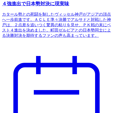
４強進出で日本勢対決に現実味
カタール勢との死闘を制したヴィッセル神戸がアジアの頂点
へ一歩前進です。ＡＣＬＥ準々決勝でアルサドと対戦した神
戸は、２点差を追いつく驚異の粘りを見せ、ＰＫ戦の末にベ
スト４進出を決めました。町田ゼルビアとの日本勢同士によ
る決勝対決を期待するファンの声も高まっています。