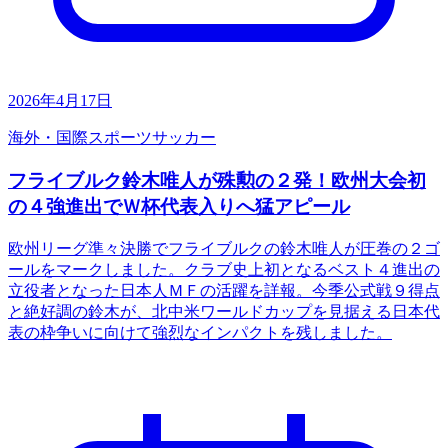
2026年4月17日
海外・国際
スポーツ
サッカー
フライブルク鈴木唯人が殊勲の２発！欧州大会初
の４強進出でＷ杯代表入りへ猛アピール
欧州リーグ準々決勝でフライブルクの鈴木唯人が圧巻の２ゴ
ールをマークしました。クラブ史上初となるベスト４進出の
立役者となった日本人ＭＦの活躍を詳報。今季公式戦９得点
と絶好調の鈴木が、北中米ワールドカップを見据える日本代
表の枠争いに向けて強烈なインパクトを残しました。