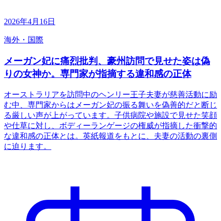
2026年4月16日
海外・国際
メーガン妃に痛烈批判、豪州訪問で見せた姿は偽
りの女神か。専門家が指摘する違和感の正体
オーストラリアを訪問中のヘンリー王子夫妻が慈善活動に励
む中、専門家からはメーガン妃の振る舞いを偽善的だと断じ
る厳しい声が上がっています。子供病院や施設で見せた笑顔
や仕草に対し、ボディーランゲージの権威が指摘した衝撃的
な違和感の正体とは。英紙報道をもとに、夫妻の活動の裏側
に迫ります。