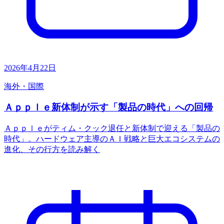
2026年4月22日
海外・国際
Ａｐｐｌｅ新体制が示す「製品の時代」への回帰
Ａｐｐｌｅがティム・クック退任と新体制で迎える「製品の
時代」。ハードウェア主導のＡＩ戦略と巨大エコシステムの
進化、その行方を読み解く