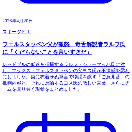
2026年4月20日
スポーツ
Ｆ１
フェルスタッペン父が激怒、毒舌解説者ラルフ氏
に「くだらないことを言いすぎだ」
レッドブルの低迷を指摘するラルフ・シューマッハ氏に対
し、マックス・フェルスタッペンの父ヨス氏が不快感を露わ
にしました。歯に衣着せぬ発言で物議を醸す「ご意見番」の
批判内容と、それに反論するヨス氏の激しい言葉、さらにチ
ームを取り巻く現状をまとめました。