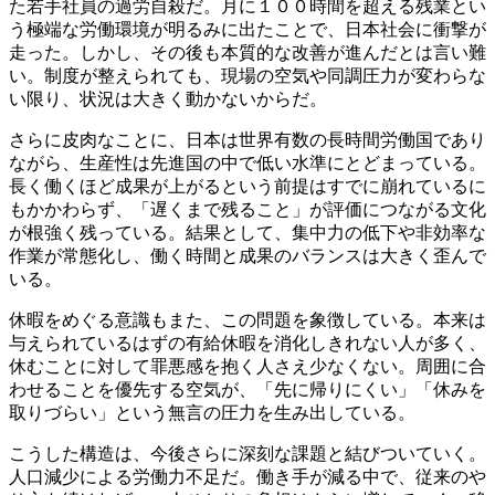
た若手社員の過労自殺だ。月に１００時間を超える残業とい
う極端な労働環境が明るみに出たことで、日本社会に衝撃が
走った。しかし、その後も本質的な改善が進んだとは言い難
い。制度が整えられても、現場の空気や同調圧力が変わらな
い限り、状況は大きく動かないからだ。
さらに皮肉なことに、日本は世界有数の長時間労働国であり
ながら、生産性は先進国の中で低い水準にとどまっている。
長く働くほど成果が上がるという前提はすでに崩れているに
もかかわらず、「遅くまで残ること」が評価につながる文化
が根強く残っている。結果として、集中力の低下や非効率な
作業が常態化し、働く時間と成果のバランスは大きく歪んで
いる。
休暇をめぐる意識もまた、この問題を象徴している。本来は
与えられているはずの有給休暇を消化しきれない人が多く、
休むことに対して罪悪感を抱く人さえ少なくない。周囲に合
わせることを優先する空気が、「先に帰りにくい」「休みを
取りづらい」という無言の圧力を生み出している。
こうした構造は、今後さらに深刻な課題と結びついていく。
人口減少による労働力不足だ。働き手が減る中で、従来のや