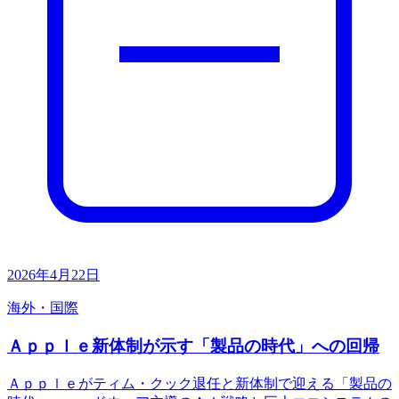
2026年4月22日
海外・国際
Ａｐｐｌｅ新体制が示す「製品の時代」への回帰
Ａｐｐｌｅがティム・クック退任と新体制で迎える「製品の