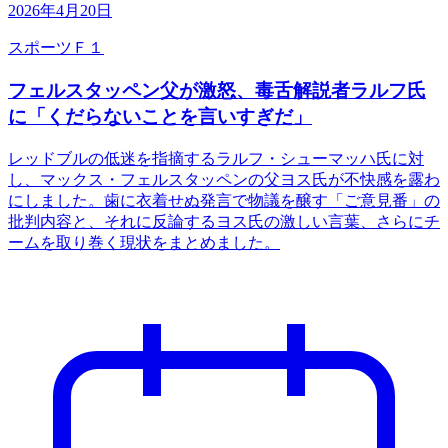
2026年4月20日
スポーツ
Ｆ１
フェルスタッペン父が激怒、毒舌解説者ラルフ氏
に「くだらないことを言いすぎだ」
レッドブルの低迷を指摘するラルフ・シューマッハ氏に対
し、マックス・フェルスタッペンの父ヨス氏が不快感を露わ
にしました。歯に衣着せぬ発言で物議を醸す「ご意見番」の
批判内容と、それに反論するヨス氏の激しい言葉、さらにチ
ームを取り巻く現状をまとめました。