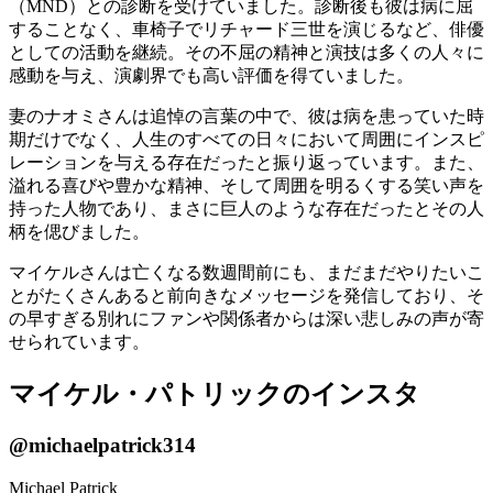
（MND）との診断を受けていました。診断後も彼は病に屈
することなく、車椅子でリチャード三世を演じるなど、俳優
としての活動を継続。その不屈の精神と演技は多くの人々に
感動を与え、演劇界でも高い評価を得ていました。
妻のナオミさんは追悼の言葉の中で、彼は病を患っていた時
期だけでなく、人生のすべての日々において周囲にインスピ
レーションを与える存在だったと振り返っています。また、
溢れる喜びや豊かな精神、そして周囲を明るくする笑い声を
持った人物であり、まさに巨人のような存在だったとその人
柄を偲びました。
マイケルさんは亡くなる数週間前にも、まだまだやりたいこ
とがたくさんあると前向きなメッセージを発信しており、そ
の早すぎる別れにファンや関係者からは深い悲しみの声が寄
せられています。
マイケル・パトリックのインスタ
@michaelpatrick314
Michael Patrick