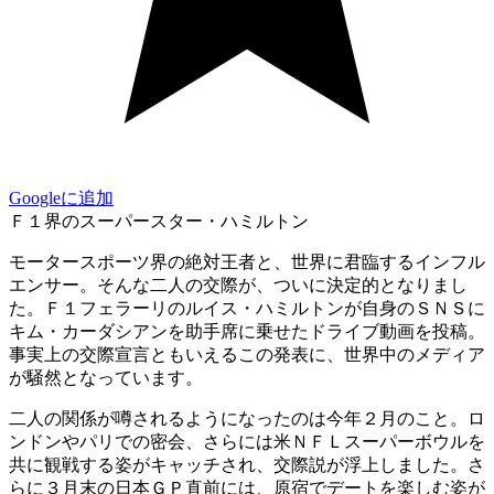
Googleに追加
Ｆ１界のスーパースター・ハミルトン
モータースポーツ界の絶対王者と、世界に君臨するインフル
エンサー。そんな二人の交際が、ついに決定的となりまし
た。Ｆ１フェラーリのルイス・ハミルトンが自身のＳＮＳに
キム・カーダシアンを助手席に乗せたドライブ動画を投稿。
事実上の交際宣言ともいえるこの発表に、世界中のメディア
が騒然となっています。
二人の関係が噂されるようになったのは今年２月のこと。ロ
ンドンやパリでの密会、さらには米ＮＦＬスーパーボウルを
共に観戦する姿がキャッチされ、交際説が浮上しました。さ
らに３月末の日本ＧＰ直前には、原宿でデートを楽しむ姿が