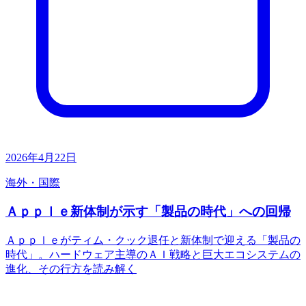
2026年4月22日
海外・国際
Ａｐｐｌｅ新体制が示す「製品の時代」への回帰
Ａｐｐｌｅがティム・クック退任と新体制で迎える「製品の
時代」。ハードウェア主導のＡＩ戦略と巨大エコシステムの
進化、その行方を読み解く