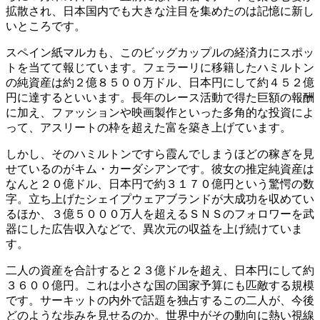
拡散され、日本国内でも大きな注目を集めたのは記憶に新し
いところです。
スペイン紙マルカも、このビッグカップルの経済力にスポッ
トを当てて報じています。フェラーリに移籍したハミルトン
の純資産は約２億８５００万ドル、日本円にして約４５２億
円に達するといいます。長年のレース活動で得た巨額の報酬
に加え、ファッションや映画製作といった多角的な投資によ
って、アスリートの枠を超えた富を築き上げています。
しかし、そのハミルトンですら霞んでしまうほどの稼ぎを見
せているのがキム・カーダシアンです。彼女の推定純資産は
なんと２０億ドル、日本円で約３１７０億円という驚愕の数
字。立ち上げたシェイプウェアブランドが大成功を収めてい
るほか、３億５０００万人を超えるＳＮＳのフォロワーを武
器にした広告収入などで、異次元の収益を上げ続けていま
す。
二人の資産を合計すると２３億ドルを超え、日本円にして約
３６００億円。これは小さな国の国家予算にも匹敵する規模
です。サーキットの内外で話題を独占するこの二人が、今後
どのような歩みを見せるのか。世界中がその動向に熱い視線