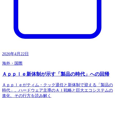
2026年4月22日
海外・国際
Ａｐｐｌｅ新体制が示す「製品の時代」への回帰
Ａｐｐｌｅがティム・クック退任と新体制で迎える「製品の
時代」。ハードウェア主導のＡＩ戦略と巨大エコシステムの
進化、その行方を読み解く