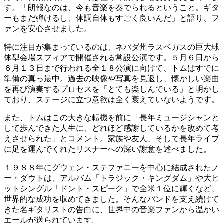
す。「朗報なのは、今も音楽を奏でられるということ。ギタ
ーもまだ弾けるし、体調自体もすごく良いんだ」と語り、フ
ァンを安心させました。
特に注目が集まっているのは、ネバダ州ラスベガスの巨大球
体型会場スフィアで開催される常設公演です。５月６日から
６月１３日まで行われる全１８公演に向けて、トムはすでに
準備の真っ最中。過去の映像や写真を見返し、懐かしい楽曲
を再び演奏するプロセスを「とても楽しんでいる」と明かし
ており、ステージに立つ意欲は全く衰えていないようです。
また、トムはこの大きな転機を前に「長年ミュージシャンと
して歩んできた人生に、どれほど感謝しているかを改めて考
えさせられた」とコメント。家族や友人、そして長年ライブ
に足を運んでくれたリスナーへの深い謝意を述べました。
１９８８年にグウェン・ステファニーを中心に結成されたノ
ー・ダウトは、アルバム「トラジック・キングダム」や大ヒ
ットシングル「ドント・スピーク」で全米１位に輝くなど、
世界的な成功を収めてきました。そんなバンドを支え続けて
きた名ギタリストの告白に、世界中の音楽ファンから温かい
エールが送られています。