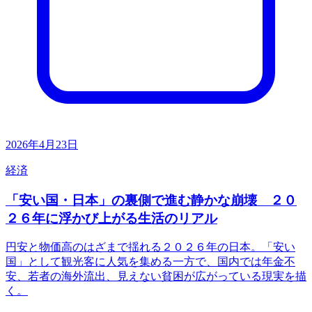
2026年4月23日
経済
「安い国・日本」の裏側で進む静かな崩壊 ２０
２６年に浮かび上がる生活のリアル
円安と物価高のはざまで揺れる２０２６年の日本。「安い
国」として観光客に人気を集める一方で、国内では年金不
安、若者の海外流出、見えない貧困が広がっている現実を描
く。