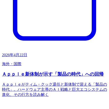
2026年4月22日
海外・国際
Ａｐｐｌｅ新体制が示す「製品の時代」への回帰
Ａｐｐｌｅがティム・クック退任と新体制で迎える「製品の
時代」。ハードウェア主導のＡＩ戦略と巨大エコシステムの
進化、その行方を読み解く