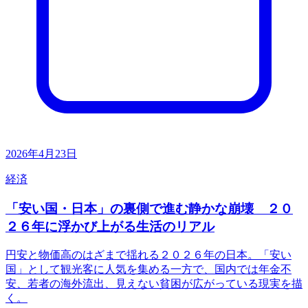
2026年4月23日
経済
「安い国・日本」の裏側で進む静かな崩壊 ２０
２６年に浮かび上がる生活のリアル
円安と物価高のはざまで揺れる２０２６年の日本。「安い
国」として観光客に人気を集める一方で、国内では年金不
安、若者の海外流出、見えない貧困が広がっている現実を描
く。