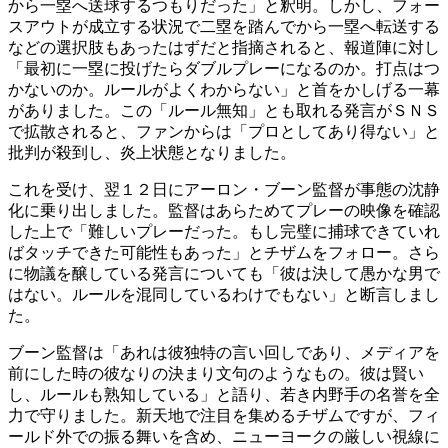
から一塁へ送球するつもりだった」と釈明。しかし、フォー
スアウトが成立する状況で二塁を踏んでから一塁へ転送する
などの選択肢もあったはずだと指摘されると、報道陣に対し
「最初に一塁に投げたらダブルプレーになるのか。打点はつ
かないのか。ルールがよくわからない」と首をかしげる一幕
がありました。この「ルール無知」とも取れる発言がＳＮＳ
で拡散されると、ファンからは「プロとしてあり得ない」と
批判が殺到し、炎上状態となりました。
これを受け、翌１２日にアーロン・ブーン監督が事態の沈静
化に乗り出しました。監督はあらためてプレーの映像を確認
した上で「難しいプレーだった。もし完璧に捕球できていれ
ばタッチできた可能性もあった」とチザムをフォロー。さら
に物議を醸している発言についても「彼は決して愚かな男で
はない。ルールを混同しているわけでもない」と断言しまし
た。
ブーン監督は「あれは彼独特の言い回しであり、メディアを
前にした時の彼なりの決まり文句のようなもの。彼は賢い
し、ルールも熟知している」と語り、若き内野手の名誉を全
力で守りました。新天地で注目を集めるチザムですが、フィ
ールド外での振る舞いを含め、ニューヨークの厳しい視線に