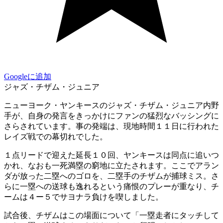
Googleに追加
ジャズ・チザム・ジュニア
ニューヨーク・ヤンキースのジャズ・チザム・ジュニア内野
手が、自身の発言をきっかけにファンの猛烈なバッシングに
さらされています。事の発端は、現地時間１１日に行われた
レイズ戦での幕切れでした。
１点リードで迎えた延長１０回、ヤンキースは同点に追いつ
かれ、なおも一死満塁の窮地に立たされます。ここでアラン
ダが放った二塁へのゴロを、二塁手のチザムが捕球ミス。さ
らに一塁への送球も逸れるという痛恨のプレーが重なり、チ
ームは４ー５でサヨナラ負けを喫しました。
試合後、チザムはこの場面について「一塁走者にタッチして