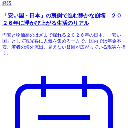
経済
「安い国・日本」の裏側で進む静かな崩壊 ２０
２６年に浮かび上がる生活のリアル
円安と物価高のはざまで揺れる２０２６年の日本。「安い
国」として観光客に人気を集める一方で、国内では年金不
安、若者の海外流出、見えない貧困が広がっている現実を描
く。