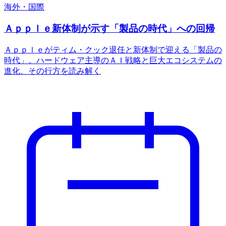
海外・国際
Ａｐｐｌｅ新体制が示す「製品の時代」への回帰
Ａｐｐｌｅがティム・クック退任と新体制で迎える「製品の
時代」。ハードウェア主導のＡＩ戦略と巨大エコシステムの
進化、その行方を読み解く