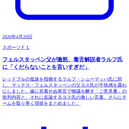
2026年4月20日
スポーツ
Ｆ１
フェルスタッペン父が激怒、毒舌解説者ラルフ氏
に「くだらないことを言いすぎだ」
レッドブルの低迷を指摘するラルフ・シューマッハ氏に対
し、マックス・フェルスタッペンの父ヨス氏が不快感を露わ
にしました。歯に衣着せぬ発言で物議を醸す「ご意見番」の
批判内容と、それに反論するヨス氏の激しい言葉、さらにチ
ームを取り巻く現状をまとめました。