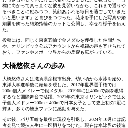
標に向かって真っ直ぐな彼を見習いながら、これまで通りや
るべきことに励みつつ、笑顔あふれる毎日を過ごしていきた
いと思います」と喜びをつづった。花束を手にした写真や婚
姻届を飾った結婚指輪のカットも公開し、幸せな様子を伝え
た。
投稿には、同じく東京五輪で金メダルを獲得した仲間たち
や、オリンピック公式アカウントから祝福の声も寄せられて
おり、ファンやスポーツ界からの反響も広がっている。
大橋悠依さんの歩み
大橋悠依さんは滋賀県彦根市出身。幼い頃から水泳を始め、
東洋大学進学後に頭角を現した。2017年世界選手権では
200m個人メドレーで銀メダル、2019年には400mで銅を獲得
するなど国際舞台で活躍。2021年の東京オリンピックでは女
子個人メドレー200m・400mで日本女子として史上初の2冠に
輝き、多くの競泳ファンに感動を与えた。
その後、パリ五輪を最後に現役を引退し、2024年10月には記
者会見で競技人生に一区切りをつけた。現在は水泳界の後進