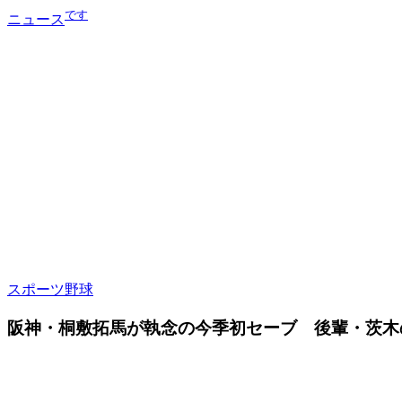
です
ニュース
スポーツ
野球
阪神・桐敷拓馬が執念の今季初セーブ 後輩・茨木