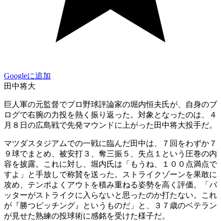
Googleに追加
田中将大
巨人軍の元監督でプロ野球評論家の堀内恒夫氏が、自身のブ
ログで右腕の力投を熱く振り返った。対象となったのは、４
月８日の広島戦で先発マウンドに上がった田中将大投手だ。
マツダスタジアムでの一戦に臨んだ田中は、７回をわずか７
９球でまとめ、被安打３、奪三振５、失点１という圧巻の内
容を披露。これに対し、堀内氏は「もうね、１００点満点で
すよ」と手放しで称賛を送った。ストライクゾーンを果敢に
攻め、テンポよくアウトを積み重ねる姿勢を高く評価。「バ
ッターがストライクに入らないと思ったのか打たない。これ
が『勝つピッチング』というものだ」と、３７歳のベテラン
が見せた熟練の投球術に感銘を受けた様子だ。