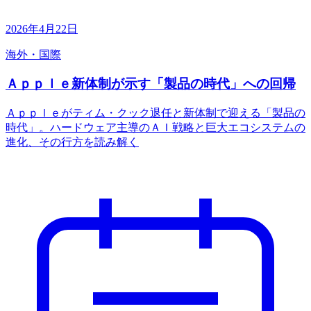
2026年4月22日
海外・国際
Ａｐｐｌｅ新体制が示す「製品の時代」への回帰
Ａｐｐｌｅがティム・クック退任と新体制で迎える「製品の
時代」。ハードウェア主導のＡＩ戦略と巨大エコシステムの
進化、その行方を読み解く