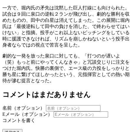
一方で、堀内氏の矛先は沈黙した巨人打線にも向けられた。
試合は９回に泉口の逆転２ランが飛び出し、劇的な勝利を収
めたものの、田中の白星は消えてしまった。この展開に堀内
氏は「最後逆転して田中の負けを消した、で終わらせてはい
けない」と指摘。投手がこれ以上ないピッチングをしている
時に援護できなければ、リズムを崩しかねないという投手出
身者ならではの視点で苦言を呈した。
劇的な一発を放った泉口に対しても、「打つのが遅いよ
（笑）もっと前にやってくんなきゃ」と冗談交じりに注文を
つけた堀内氏。快勝の裏側で、エース級の力投をしっかりと
勝ち星に繋げてほしかったという、元指揮官としての熱い期
待が滲む提言となった。
コメントはまだありません
名前（オプション）
Eメール（オプション）
コメントを書く