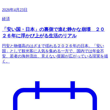
2026年4月23日
経済
「安い国・日本」の裏側で進む静かな崩壊 ２０
２６年に浮かび上がる生活のリアル
円安と物価高のはざまで揺れる２０２６年の日本。「安い
国」として観光客に人気を集める一方で、国内では年金不
安、若者の海外流出、見えない貧困が広がっている現実を描
く。