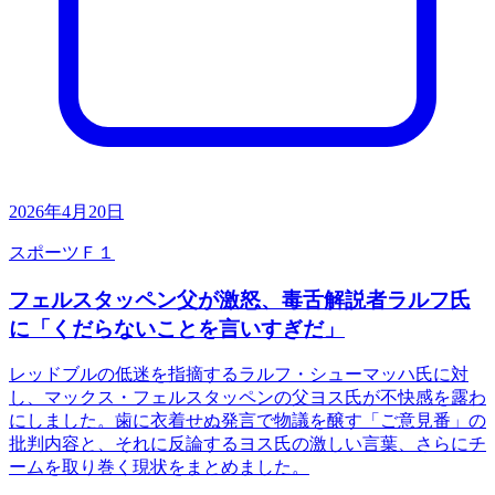
2026年4月20日
スポーツ
Ｆ１
フェルスタッペン父が激怒、毒舌解説者ラルフ氏
に「くだらないことを言いすぎだ」
レッドブルの低迷を指摘するラルフ・シューマッハ氏に対
し、マックス・フェルスタッペンの父ヨス氏が不快感を露わ
にしました。歯に衣着せぬ発言で物議を醸す「ご意見番」の
批判内容と、それに反論するヨス氏の激しい言葉、さらにチ
ームを取り巻く現状をまとめました。