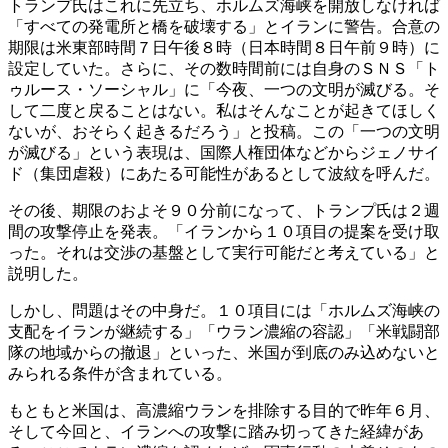
トランプ氏はこれに先立ち、ホルムズ海峡を開放しなければ
「すべての発電所と橋を破壊する」とイランに警告。合意の
期限は米東部時間７日午後８時（日本時間８日午前９時）に
設定していた。さらに、その数時間前には自身のＳＮＳ「ト
ゥルース・ソーシャル」に「今夜、一つの文明が滅びる。そ
して二度と戻ることはない。私はそんなことが起きてほしく
ないが、おそらく起きるだろう」と投稿。この「一つの文明
が滅びる」という表現は、国際人権団体などからジェノサイ
ド（集団虐殺）にあたる可能性があるとして波紋を呼んだ。
その後、期限のおよそ９０分前になって、トランプ氏は２週
間の攻撃停止を発表。「イランから１０項目の提案を受け取
った。それは交渉の基盤として実行可能だと考えている」と
説明した。
しかし、問題はその中身だ。１０項目には「ホルムズ海峡の
支配をイランが継続する」「ウラン濃縮の容認」「米戦闘部
隊の地域からの撤退」といった、米国が到底のみ込めないと
みられる条件が含まれている。
もともと米国は、高濃縮ウランを排除する目的で昨年６月、
そして今回と、イランへの攻撃に踏み切ってきた経緯があ