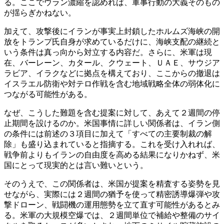
る。ここでウラン濃縮を認めれば、軍事行動の大義そのもの
が揺らぎかねない。
加えて、攻撃後にイランが事実上封鎖したホルムズ海峡の開
放をトランプ氏自身が求めているだけに、海峡支配の継続と
いう条件は真っ向から対立する内容だ。さらに、米軍は現
在、バーレーン、カタール、クウェート、ＵＡＥ、サウジア
ラビア、イラクなどに拠点を構えており、ここからの撤退は
イスラエル防衛や対テロ作戦を含む地域戦略全体の弱体化に
つながる可能性がある。
なぜ、こうした難題を含む提案に対して、あえて２週間の停
止期間を設けるのか。米国事情に詳しい関係者は、イラン側
の条件には前述の３項目に加えて「すべての主要制裁の解
除」も盛り込まれていると指摘する。これを受け入れれば、
戦争前よりもイランの自由度を高める結果になりかねず、米
国にとって現実的とは言い難いという。
そのうえで、この関係者は、米国が提案を精査する姿勢を見
せながら、実際には２週間の猶予を使って精密誘導爆弾や攻
撃ドローン、戦闘機の運用態勢を立て直す可能性があるとみ
る。米軍の大規模空爆では、２週間単位で補給や整備のサイ