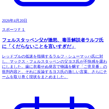
2026年4月20日
スポーツ
Ｆ１
フェルスタッペン父が激怒、毒舌解説者ラルフ氏
に「くだらないことを言いすぎだ」
レッドブルの低迷を指摘するラルフ・シューマッハ氏に対
し、マックス・フェルスタッペンの父ヨス氏が不快感を露わ
にしました。歯に衣着せぬ発言で物議を醸す「ご意見番」の
批判内容と、それに反論するヨス氏の激しい言葉、さらにチ
ームを取り巻く現状をまとめました。