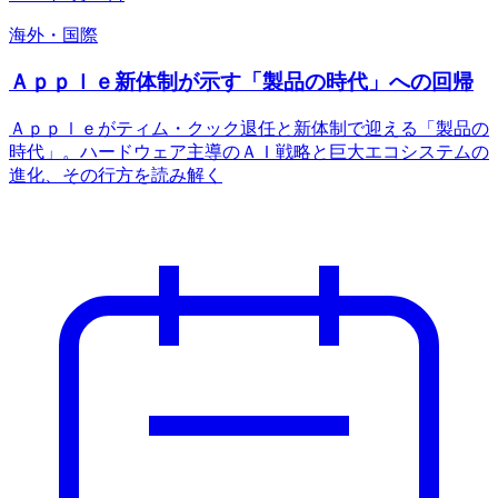
海外・国際
Ａｐｐｌｅ新体制が示す「製品の時代」への回帰
Ａｐｐｌｅがティム・クック退任と新体制で迎える「製品の
時代」。ハードウェア主導のＡＩ戦略と巨大エコシステムの
進化、その行方を読み解く