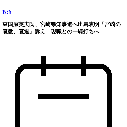
政治
東国原英夫氏、宮崎県知事選へ出馬表明「宮崎の
衰微、衰退」訴え 現職との一騎打ちへ