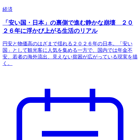
経済
「安い国・日本」の裏側で進む静かな崩壊 ２０
２６年に浮かび上がる生活のリアル
円安と物価高のはざまで揺れる２０２６年の日本。「安い
国」として観光客に人気を集める一方で、国内では年金不
安、若者の海外流出、見えない貧困が広がっている現実を描
く。