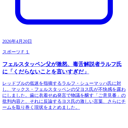
2026年4月20日
スポーツ
Ｆ１
フェルスタッペン父が激怒、毒舌解説者ラルフ氏
に「くだらないことを言いすぎだ」
レッドブルの低迷を指摘するラルフ・シューマッハ氏に対
し、マックス・フェルスタッペンの父ヨス氏が不快感を露わ
にしました。歯に衣着せぬ発言で物議を醸す「ご意見番」の
批判内容と、それに反論するヨス氏の激しい言葉、さらにチ
ームを取り巻く現状をまとめました。